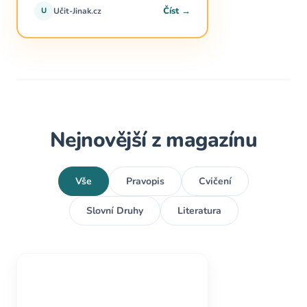
Číst →
U
Učit-Jinak.cz
Nejnovější z magazínu
Vše
Pravopis
Cvičení
Slovní Druhy
Literatura