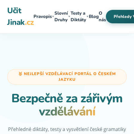
Přeskočit
Učit
na
Slovní
Testy a
O
Pravopis
Blog
Přehledy 
▼
▼
▼
obsah
Druhy
Diktáty
nás
Jinak
.cz
🥇 NEJLEPŠÍ VZDĚLÁVACÍ PORTÁL O ČESKÉM
JAZYKU
Bezpečně za zářivým
vzdělávání
Přehledné diktáty, testy a vysvětlení české gramatiky