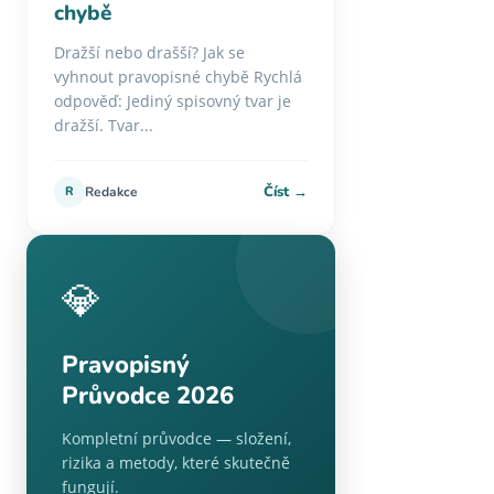
chybě
Dražší nebo drašší? Jak se
vyhnout pravopisné chybě Rychlá
odpověď: Jediný spisovný tvar je
dražší. Tvar...
Číst →
R
Redakce
💎
Pravopisný
Průvodce 2026
Kompletní průvodce — složení,
rizika a metody, které skutečně
fungují.