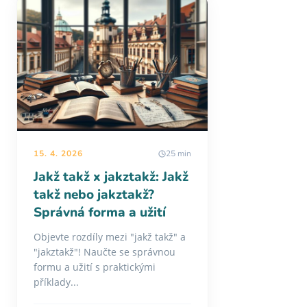
15. 4. 2026
25 min
Jakž takž x jakztakž: Jakž
takž nebo jakztakž?
Správná forma a užití
Objevte rozdíly mezi "jakž takž" a
"jakztakž"! Naučte se správnou
formu a užití s praktickými
příklady...