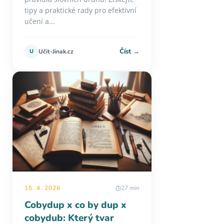
tipy a praktické rady pro efektivní
učení a...
Číst →
U
Učit-Jinak.cz
15. 4. 2026
27 min
Cobydup x co by dup x
cobydub: Který tvar