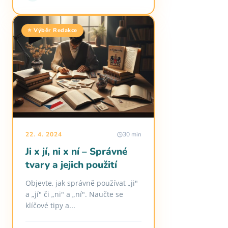
⭐ Výběr Redakce
22. 4. 2024
30 min
Ji x jí, ni x ní – Správné
tvary a jejich použití
Objevte, jak správně používat „ji"
a „jí" či „ni" a „ní". Naučte se
klíčové tipy a...