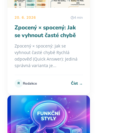
20. 6. 2026
4 min
Zpocený × spocený: Jak
se vyhnout časté chybě
Zpocený × spocený: Jak se
vyhnout časté chybě Rychlá
odpověď (Quick Answer): Jediná
správná varianta je...
Číst →
R
Redakce