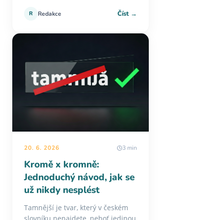
Číst →
R
Redakce
20. 6. 2026
3 min
Kromě x kromně:
Jednoduchý návod, jak se
už nikdy nesplést
Tamnější je tvar, který v českém
slovníku nenajdete, neboť jedinou