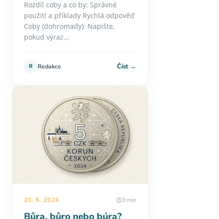
Rozdíl coby a co by: Správné
použití a příklady Rychlá odpověď
Coby (dohromady): Napište,
pokud výraz...
Číst →
R
Redakce
20. 6. 2026
3 min
Bůra, bůro nebo búra?