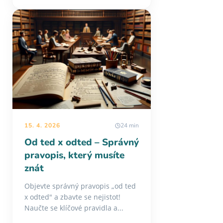
15. 4. 2026
24 min
Od ted x odted – Správný
pravopis, který musíte
znát
Objevte správný pravopis „od ted
x odted" a zbavte se nejistot!
Naučte se klíčové pravidla a...