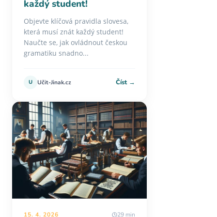
každý student!
Objevte klíčová pravidla slovesa,
která musí znát každý student!
Naučte se, jak ovládnout českou
gramatiku snadno...
Číst →
U
Učit-Jinak.cz
15. 4. 2026
29 min