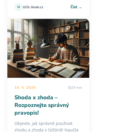
Číst →
U
Učit-Jinak.cz
15. 4. 2026
24 min
Shoda x zhoda –
Rozpoznejte správný
pravopis!
Objevte, jak správně používat
shodu a zhoda v češtině! Naučte