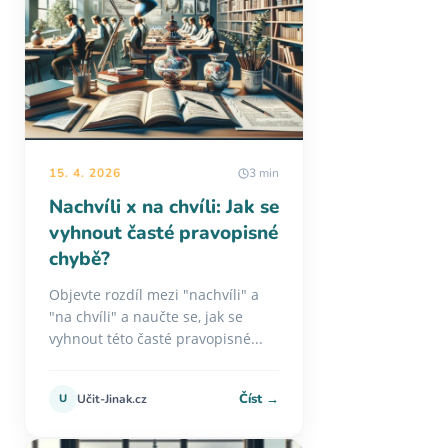
15. 4. 2026
3 min
Nachvíli x na chvíli: Jak se
vyhnout časté pravopisné
chybě?
Objevte rozdíl mezi "nachvíli" a
"na chvíli" a naučte se, jak se
vyhnout této časté pravopisné...
Číst →
U
Učit-Jinak.cz