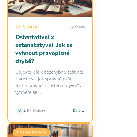
27. 5. 2024
22 min
Ostentativní x
ostenatatyvni: Jak se
vyhnout pravopisné
chybě?
Objevte klíč k bezchybné češtině!
Naučte se, jak správně psát
"ostentativní" x "ostenatatyvni" a
vyhněte se...
Číst →
U
Učit-Jinak.cz
⭐ Výběr Redakce