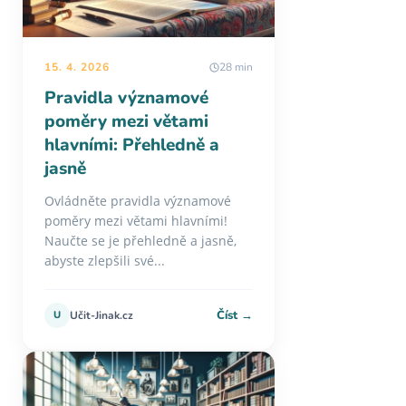
15. 4. 2026
28 min
Pravidla významové
poměry mezi větami
hlavními: Přehledně a
jasně
Ovládněte pravidla významové
poměry mezi větami hlavními!
Naučte se je přehledně a jasně,
abyste zlepšili své...
Číst →
U
Učit-Jinak.cz