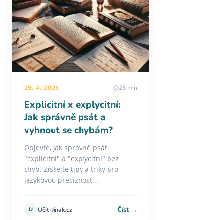
15. 4. 2026
25 min
Explicitní x explycitní:
Jak správně psát a
vyhnout se chybám?
Objevte, jak správně psát
"explicitní" a "explycitní" bez
chyb. Získejte tipy a triky pro
jazykovou preciznost...
Číst →
U
Učit-Jinak.cz